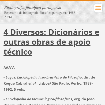
Bibliografia filosófica portuguesa
Repertório da bibliografia filosófica portuguesa (1988-
2026)
4 Diversos: Dicionários e
outras obras de apoio
técnico
AA.VV.
-
Logos: Enciclopédia luso-brasileira de Filosofia
, dir. de
Roque Cabral
et al.
, Lisboa/ São Paulo, Verbo, 1989-
1992, 5 vols.
-
Enciclopédia de termos lógico-filosóficos
, org. de João
Branquinho e Desidério Murcho/ Sociedade Portuguesa