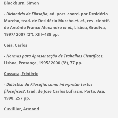
Blackburn, Simon
-
Dicionário de Filosofia
, ed. port. coord. por Desidério
Murcho, trad. de Desidério Murcho
et. al.
, rev. científ.
de António Franco Alexandre
et al
., Lisboa, Gradiva,
1997/ 2007 (2ª), XIII+488 pp.
Ceia, Carlos
-
Normas para Apresentação de Trabalhos Científicos
,
Lisboa, Presença, 1995/ 2000 (3ª), 77 pp.
Cossuta, Frédéric
- Didáctica da Filosofia: como interpretar textos
filosóficos?
, trad. de José Carlos Eufrázio, Porto, Asa,
1998, 257 pp.
Cuvillier, Armand