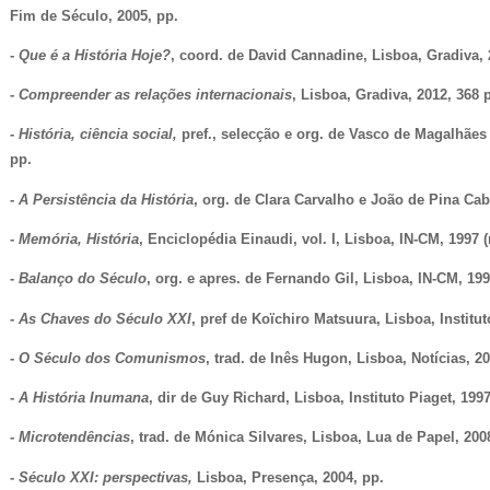
Fim de Século, 2005, pp.
-
Que é a História Hoje?
, coord. de David Cannadine, Lisboa, Gradiva, 
-
Compreender as relações internacionais
, Lisboa, Gradiva, 2012, 368 
-
História, ciência social,
pref., selecção e org. de Vasco de Magalhães 
pp.
-
A Persistência da História
, org. de Clara Carvalho e João de Pina Cab
-
Memória, História
, Enciclopédia Einaudi, vol. I, Lisboa, IN-CM, 1997 (
-
Balanço do Século
, org. e apres. de Fernando Gil, Lisboa, IN-CM, 199
-
As Chaves do Século XXI
, pref de Koïchiro Matsuura, Lisboa, Institut
-
O Século dos Comunismos
, trad. de Inês Hugon, Lisboa, Notícias, 2
-
A História Inumana
, dir de Guy Richard, Lisboa, Instituto Piaget, 1997
-
Microtendências
, trad. de Mónica Silvares, Lisboa, Lua de Papel, 200
-
Século XXI: perspectivas,
Lisboa, Presença,
2004, pp.