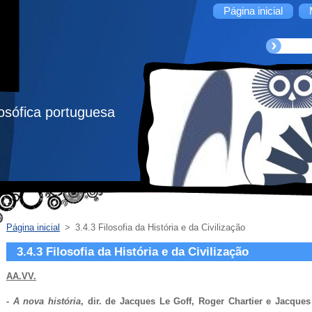
Página inicial
ilosófica portuguesa
Página inicial
>
3.4.3 Filosofia da História e da Civilização
3.4.3 Filosofia da História e da Civilização
AA.VV.
-
A nova história
, dir. de Jacques Le Goff, Roger Chartier e Jacques