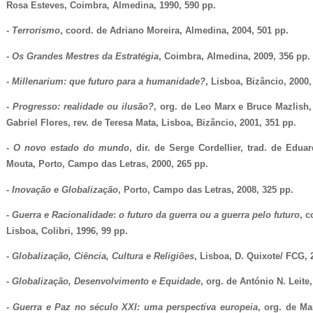
Rosa Esteves, Coimbra, Almedina, 1990, 590 pp.
-
Terrorismo
, coord. de Adriano Moreira, Almedina, 2004, 501 pp.
-
Os Grandes Mestres da Estratégia
, Coimbra, Almedina, 2009, 356 pp.
-
Millenarium: que futuro para a humanidade?
, Lisboa, Bizâncio, 2000,
-
Progresso: realidade ou ilusão?
, org. de Leo Marx e Bruce Mazlish,
Gabriel Flores, rev. de Teresa Mata, Lisboa, Bizâncio, 2001, 351 pp.
-
O novo estado do mundo
, dir. de Serge Cordellier, trad. de Edu
Mouta, Porto, Campo das Letras, 2000, 265 pp.
-
Inovação e Globalização
, Porto, Campo das Letras, 2008, 325 pp.
-
Guerra e Racionalidade
:
o futuro da guerra ou a guerra pelo futuro
, 
Lisboa, Colibri, 1996, 99 pp.
-
Globalização, Ciência, Cultura e Religiões
, Lisboa, D. Quixote/ FCG, 
-
Globalização, Desenvolvimento e Equidade
, org. de António N. Leite
-
Guerra e Paz no século XXI: uma perspectiva europeia
, org. de Ma