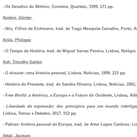
-
Os Desafios do Milénio
, Coimbra, Quarteto, 1999, 171 pp.
Anders, Günter 
- 
Nós, Filhos de Eichmann
, trad. de Tiago Mesquita Carvalho, Porto, A
Ariès, Philippe
-
O Tempo da História
, trad. de Miguel Serras Pereira, Lisboa, Relógio
Ash, Timothy Garton
-
O dossier: uma história pessoal
, Lisboa, Notícias, 1999, 215 pp.
-
História do Presente
, trad. de Sandra Oliveira, Lisboa, Notícias, 2001,
-
Free World: a América
,
a Europa e o Futuro do Ocidente
, Lisboa, Alê
- 
Liberdade de expressão: dez princípios para um mundo interlig
Lisboa, Temas e Debates, 2017, 512 pp.
- 
Pátrias: história pessoal da Europa
, trad. de Artur Lopes Cardoso, L
Attali, Jacques