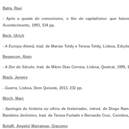
Batra, Ravi
-
Após a queda do comunismo, o fim do capitalismo: que futur
Acontecimento, 1993, 534 pp.
Beck, Ulrich
-
A Europa Alemã
, trad. de Marian Toldy e Teresa Toldy, Lisboa, Ediçõe
Besançon, Alain
-
A Dor do Século
, trad. de Mário Dias Correia, Lisboa, Quetzal, 1999, 
Black, Jeremy
-
Guerra
, Lisboa, Dom Quixote, 2013, 232 pp.
Bloch, Marc
- 
Apologia da história ou ofício de historiador
, introd. de Diogo Ra
Bandeira Jerónimo, trad. de Teresa Furtado e Bernardo Cruz, Coimbra,
Bolaffi, Angelo/ Marramao, Giacomo