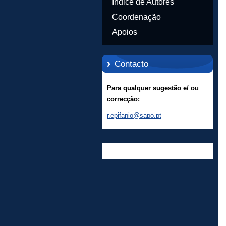
obras de apoio técnico
Índice de Autores
Coordenação
Apoios
Contacto
Para qualquer sugestão e/ ou
correcção:
r.epifan
io@sapo.
pt