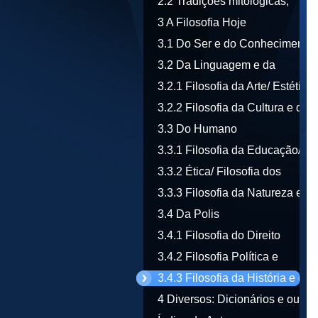
tecnológica
2.2 Tradições mitológicas,
religiosas e sapienciais
3 A Filosofia Hoje
3.1 Do Ser e do Conhecimento
3.2 Da Linguagem e da
Literatura
3.2.1 Filosofia da Arte/ Estética
3.2.2 Filosofia da Cultura e da
Comunicação
3.3 Do Humano
3.3.1 Filosofia da Educação/
Pedagogia
3.3.2 Ética/ Filosofia dos
Valores
3.3.3 Filosofia da Natureza e do
Ambiente
3.4 Da Polis
3.4.1 Filosofia do Direito
3.4.2 Filosofia Política e
Económica
3.4.3 Filosofia da História e da
Civilização
4 Diversos: Dicionários e outras