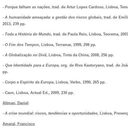
-
Porque falham as nações
, trad. de Artur Lopes Cardoso, Lisboa, Tem
-
A humanidade ameaçada: a gestão dos riscos globais
, trad. de Emí
2013, 239 pp.
-
Toda a História do Mundo
, trad. de Paula Reis, Lisboa, Teorema, 2007
-
O Fim dos Tempos
, Lisboa, Terramar, 1999, 298 pp.
-
A Globalização no Divã
, Lisboa, Tinta da China, 2008, 256 pp.
-
Que Identidade para a Europa
, org. de Riva Kastoryano, trad. de Joã
pp.
-
Corpo e Espírito da Europa
, Lisboa, Verbo, 1990, 265 pp.
-
Caos
, Lisboa, Actual Ed., 2009, 230 pp.
Altman, Daniel
-
A crise mundial: riscos, tendências e oportunidades
, Lisboa, Presenç
Amaral, Francisco