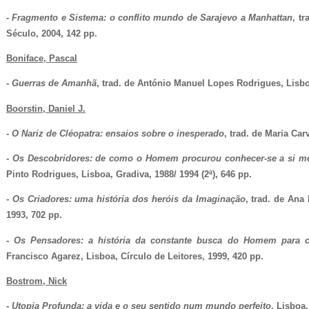
-
Fragmento e Sistema: o conflito mundo de Sarajevo a Manhattan
, t
Século, 2004, 142 pp.
Boniface, Pascal
-
Guerras de Amanhã
, trad. de António Manuel Lopes Rodrigues, Lisboa
Boorstin, Daniel J.
-
O Nariz de Cléopatra: ensaios sobre o inesperado
, trad. de Maria Car
-
Os Descobridores: de como o Homem procurou conhecer-se a si 
Pinto Rodrigues, Lisboa, Gradiva, 1988/ 1994 (2ª), 646 pp.
-
Os Criadores: uma história dos heróis da Imaginação
, trad. de Ana
1993, 702 pp.
-
Os Pensadores: a história da constante busca do Homem para
Francisco Agarez, Lisboa, Círculo de Leitores, 1999, 420 pp.
Bostrom, Nick
- 
Utopia Profunda: a vida e o seu sentido num mundo perfeito
, Lisboa,